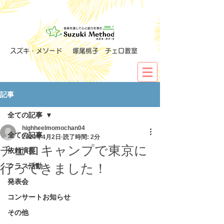
​スズキ・メソード 塚尾桃子 チェロ教室
記事
全ての記事
highheelmomochan04
全ての記事
2024年4月2日
読了時間: 2分
チェロキャンプで東京に
依頼演奏
行ってきました！
クラス活動
発表会
コンサートお知らせ
その他