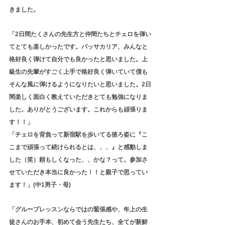
きました。
「2日間たくさんの先生方と仲間たちとチェロを弾い
てとても楽しかったです。パッサカリア、みんなと
格好良く弾けて自分でも良かったと思いました。上
級生の先輩がすごく上手で格好良く弾いていて僕も
そんな風に弾けるようになりたいと思いました。2日
間楽しく面白く教えていただきとても勉強になりま
した。ありがとうございます。これからも頑張りま
す！！」
「チェロを背負って新宿駅を歩いてる後ろ姿に『こ
こまで頑張って続けられるとは、、、』と感動しま
した（笑）頼もしくなった、、かな？って。参加さ
せていただき本当に良かった！！と親子で思ってい
ます！」(中1男子・母)
「グループレッスンならではの緊張感や、年上の生
徒さんのお手本、初めて会う先生たち、全てが新鮮