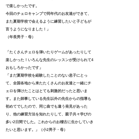
で楽しかったです。
今回のチェロキャンプで同年代のお友達ができて、
また夏期学校で会えるように練習したいと子どもが
言うようになりました！」
（年長男子・母）
「たくさんチェロを弾いたりゲームがあったりして
楽しかった！いろんな先生のレッスンが受けられて4
おもしろかったです」
「まだ夏期学校を経験したことのない息子にとっ
て、全国各地から来たたくさんのお友達と一緒にチ
ェロを弾けたことはとても刺激的だったと思いま
す。また師事している先生以外の先生からの指導も
初めてでしたので、同じ曲でも違う発見があった
り、他の練習方法を知れたりして、親子共々学びの
多い2日間でした。これからのお稽古に生かしていき
たいと思います。」（小2男子・母）